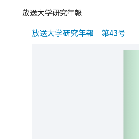
内
放送大学研究年報
容
を
ス
放送大学研究年報 第43号
キ
ッ
プ