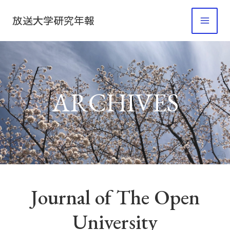
内
放送大学研究年報
容
を
ス
キ
ッ
ARCHIVES
プ
Journal of The Open
University