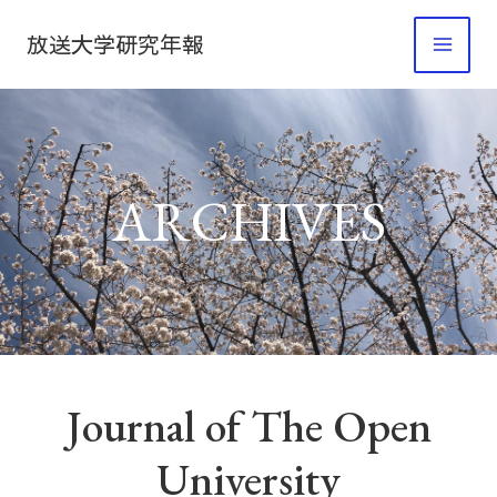
内
放送大学研究年報
容
を
ス
キ
ッ
ARCHIVES
プ
Journal of The Open
University