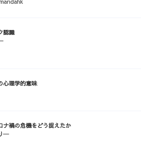
rmandahk
ク認識
─
の心理学的意味
ロナ禍の危機をどう捉えたか
り─