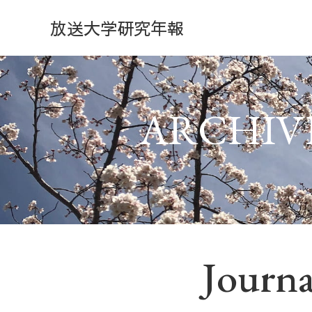
内
放送大学研究年報
容
を
ス
キ
ッ
ARCHIV
プ
Journa