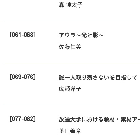
森 津太⼦
［061-068］
アウラ～光と影～
佐藤仁美
［069-076］
誰一人取り残さないを目指して
広瀬洋子
［077-082］
放送大学における教材・素材ア
葉田善章