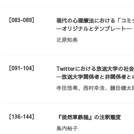
［083-089］
現代の心理療法における「コミ
─オリジナルとテンプレート─
北原知典
［091-104］
Twitterにおける放送大学の社
─放送大学関係者と非関係者と
寺田悠希、西村幸浩、鎌田健太
［136-144］
『徒然草鉄槌』の注釈態度
島内裕子