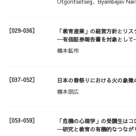
Otgontsetseg、Byambajav Na
［029-036］
「教育産業」の経営方針とリス
─有価証券報告書を対象として
橋本鉱市
［037-052］
日本の春祭りにおける火の象徴
橋本朋広
［053-059］
「危機の心理学」の受講生はコ
─研究と教育の有機的なつなが