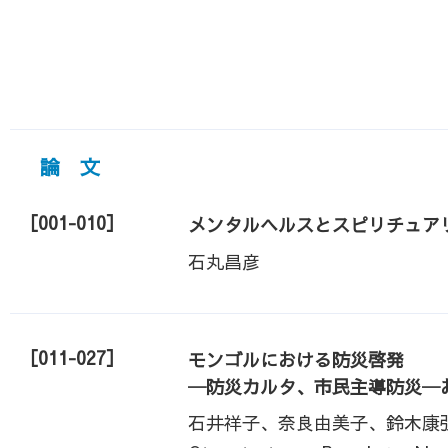
論 文
［001-010］
メンタルヘルスとスピリチュア
石丸昌彦
［011-027］
モンゴルにおける防災啓発
─防災カルタ、市民主導防災─
石井祥子、奈良由美子、鈴木康弘、稲村哲